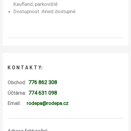
Kaufland, parkoviště
Dostupnost: ihned dostupné
K O N T A K T Y:
776 862 308
Obchod:
774 631 098
Účtárna:
Email:
rodepa@rodepa.cz
Adresa fakturační: