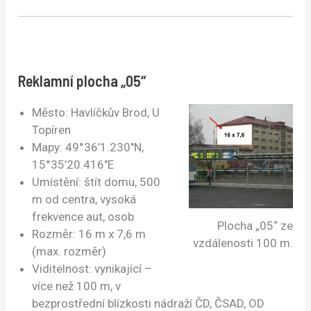
Reklamní plocha „05“
Město: Havlíčkův Brod, U
Topíren
Mapy: 49°36’1.230″N,
15°35’20.416″E
Umístění: štít domu, 500
m od centra, vysoká
frekvence aut, osob
Plocha „05“ ze
Rozměr: 16 m x 7,6 m
vzdálenosti 100 m.
(max. rozměr)
Viditelnost: vynikající –
více než 100 m, v
bezprostřední blízkosti nádraží ČD, ČSAD, OD