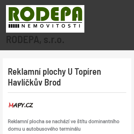
Přeskočit
na
obsah
Mai
RODEPA, s.r.o.
Men
Reklamní plochy U Topíren
Havlíčkův Brod
Reklamní plocha se nachází ve štítu dominantního
domu u autobusového terminálu