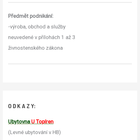
Předmět podnikání:
-výroba, obchod a služby
neuvedené v přílohách 1 až 3
živnostenského zákona
O D K A Z Y:
Ubytovna
U Topíren
(Levné ubytování v HB)